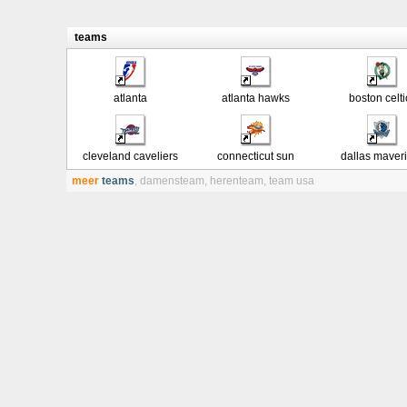
teams
atlanta
atlanta hawks
boston celti
cleveland caveliers
connecticut sun
dallas maver
meer
teams
,
damensteam
,
herenteam
,
team usa