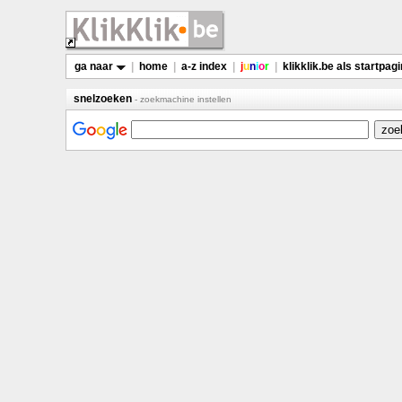
ga naar
|
home
|
a-z index
|
j
u
n
i
o
r
|
klikklik.be als startpag
snelzoeken
- zoekmachine instellen